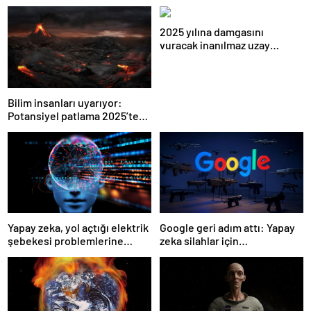
2025 yılına damgasını
vuracak inanılmaz uzay
görevleri
Bilim insanları uyarıyor:
Potansiyel patlama 2025’te
bekleniyor!
Yapay zeka, yol açtığı elektrik
Google geri adım attı: Yapay
şebekesi problemlerine
zeka silahlar için
çözüm bulabilir mi: Nvidia’ya
kullanılabilecek
göre; evet