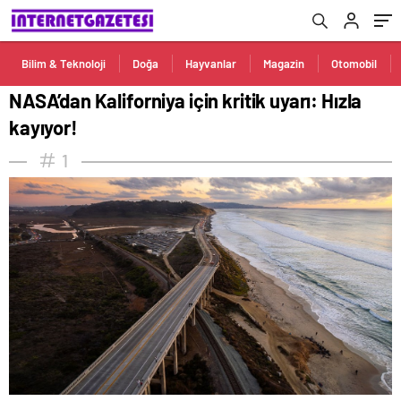
Bilim & Teknoloji
Doğa
Hayvanlar
Magazin
Otomobil
NASA’dan Kaliforniya için kritik uyarı: Hızla
kayıyor!
1