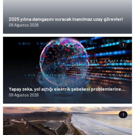
2025 yılına damgasını vuracak inanılmaz uzay görevleri
09 Ağustos 2026
1
Yapay zeka, yol açtığı elektrik şebekesi problemlerine
çözüm bulabilir mi: Nvidia’ya göre; evet
09 Ağustos 2026
1