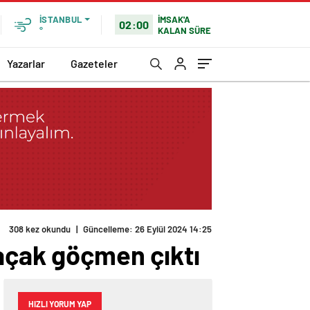
İMSAK'A
İSTANBUL
02:00
KALAN SÜRE
°
Yazarlar
Gazeteler
308 kez okundu
|
Güncelleme: 26 Eylül 2024 14:25
kaçak göçmen çıktı
HIZLI YORUM YAP