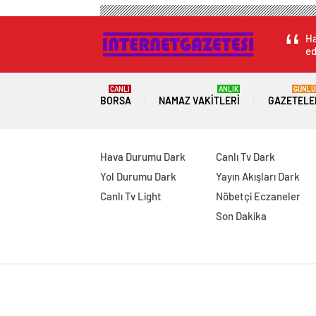
Ha
ed
CANLI
ANLIK
GÜNLÜ
BORSA
NAMAZ VAKITLERI
GAZETELE
Hava Durumu Dark
Canlı Tv Dark
Yol Durumu Dark
Yayın Akışları Dark
Canlı Tv Light
Nöbetçi Eczaneler
Son Dakika