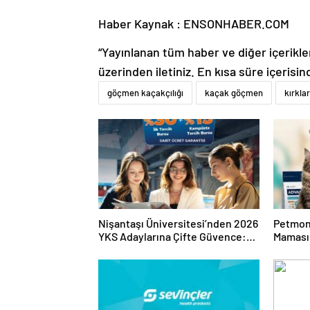
Haber Kaynak : ENSONHABER.COM
“Yayınlanan tüm haber ve diğer içerikler i
üzerinden iletiniz. En kısa süre içerisin
göçmen kaçakçılığı
kaçak göçmen
kırklar
Nişantaşı Üniversitesi’nden 2026
Petmon
YKS Adaylarına Çifte Güvence:
Maması 
Sabit Ücret ve Kesintisiz Burs
Ürünler