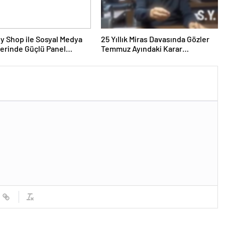
y Shop ile Sosyal Medya
25 Yıllık Miras Davasında Gözler
erinde Güçlü Panel
Temmuz Ayındaki Karar
mi
Duruşmasına Çevrildi