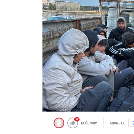
0
BEĞENDİM
ABONE OL