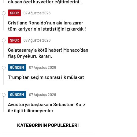
oluşan özel kuvvetler eğitimlerini
başlattı.
SPOR
07 Ağustos 2026
Cristiano Ronaldo’nun akıllara zarar
tüm kariyerinin istatistiğini çıkardık !
SPOR
07 Ağustos 2026
Galatasaray’a kötü haber! Monaco’dan
flaş Onyekuru kararı.
GÜNDEM
07 Ağustos 2026
Trump’tan seçim sonrası ilk mülakat
GÜNDEM
07 Ağustos 2026
Avusturya başbakanı Sebastian Kurz
ile ilgili bilinmeyenler
KATEGORİNİN POPÜLERLERİ