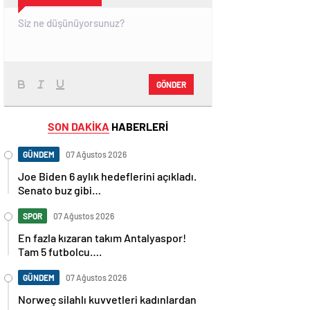
GÖNDER
SON DAKİKA
HABERLERİ
GÜNDEM
07 Ağustos 2026
Joe Biden 6 aylık hedeflerini açıkladı.
Senato buz gibi…
SPOR
07 Ağustos 2026
En fazla kızaran takım Antalyaspor!
Tam 5 futbolcu….
GÜNDEM
07 Ağustos 2026
Norweç silahlı kuvvetleri kadınlardan