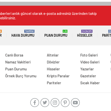
berleri anlık güncel olarak e-posta adresiniz üzerinden takip
ebilirsiniz.
K
TAHMİNİ
LİG
EKONOMİ
E
R
HAVA DURUMU
PUAN DURUMU
HISSELER
PARI
Canlı Borsa
Altınlar
Foto Galeri
Namaz Vakitleri
Dövizler
Video Galeri
Puan Durumu
Hisseler
Yazarlar
Örnek Burç Yorumu
Kripto Paralar
Gazeteler
Pariteler
Sıcak Haber