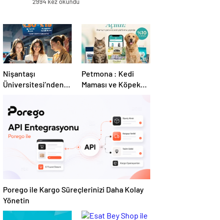
2994 kez okundu
Nişantaşı
Petmona : Kedi
Üniversitesi’nden
Maması ve Köpek
2026 YKS
Maması İle Tüm
Adaylarına Çifte
Evcil Hayvan
Güvence: Sabit
Ürünleri
Ücret ve Kesintisiz
Burs
Porego ile Kargo Süreçlerinizi Daha Kolay
Yönetin