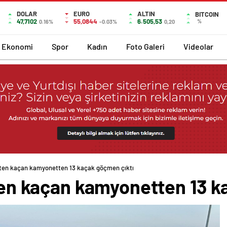
DOLAR
EURO
ALTIN
BITCOIN
47,7102
55,0844
6.505,53
%
0.16%
-0.03%
0,20
Ekonomi
Spor
Kadın
Foto Galeri
Videolar
listen kaçan kamyonetten 13 kaçak göçmen çıktı
sten kaçan kamyonetten 13 