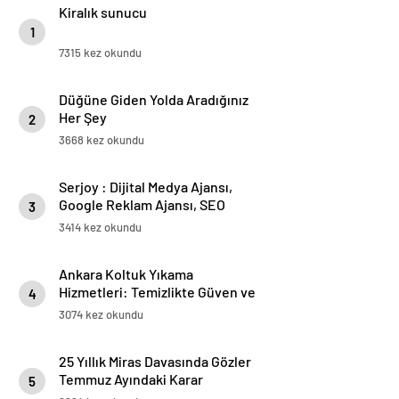
Kiralık sunucu
1
7315 kez okundu
Düğüne Giden Yolda Aradığınız
Her Şey
2
3668 kez okundu
Serjoy : Dijital Medya Ajansı,
Google Reklam Ajansı, SEO
3
Ajansı ve Web Tasarım Ajansı
3414 kez okundu
Ankara Koltuk Yıkama
Hizmetleri: Temizlikte Güven ve
4
Kalitenin Adresi
3074 kez okundu
25 Yıllık Miras Davasında Gözler
Temmuz Ayındaki Karar
5
Duruşmasına Çevrildi