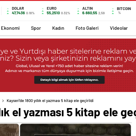
DOLAR
EURO
ALTIN
BITCOIN
47,7436
55,2510
6.660,55
%
0.18%
0.32%
2,59
Ekonomi
Spor
Kadın
Foto Galeri
Videolar
Kayseri’de 1800 yıllık el yazması 5 kitap ele geçirildi
ık el yazması 5 kitap ele geç