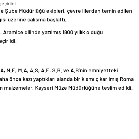
le Şube Müdürlüğü ekipleri, çevre illerden temin edilen
gisi üzerine çalışma başlattı.
ramice dilinde yazılmış 1800 yıllık olduğu
çirildi.
 A.A, N.E, M.A, A.S, A.E, S.B. ve A.B’nin emniyetteki
daha önce kazı yaptıkları alanda bir kısmı çıkarılmış Roma
len malzemeler, Kayseri Müze Müdürlüğüne teslim edildi.