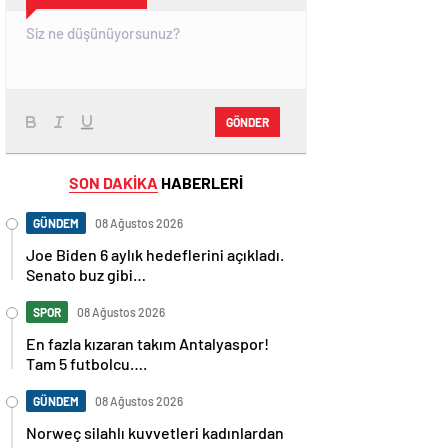
GÖNDER
SON DAKİKA
HABERLERİ
GÜNDEM
08 Ağustos 2026
Joe Biden 6 aylık hedeflerini açıkladı.
Senato buz gibi…
SPOR
08 Ağustos 2026
En fazla kızaran takım Antalyaspor!
Tam 5 futbolcu….
GÜNDEM
08 Ağustos 2026
Norweç silahlı kuvvetleri kadınlardan