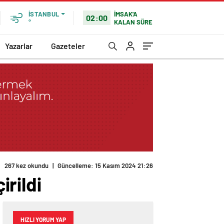
İMSAK'A
İSTANBUL
02:00
KALAN SÜRE
°
Yazarlar
Gazeteler
267 kez okundu
|
Güncelleme: 15 Kasım 2024 21:26
irildi
HIZLI YORUM YAP