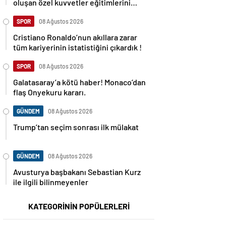
oluşan özel kuvvetler eğitimlerini
başlattı.
SPOR
08 Ağustos 2026
Cristiano Ronaldo’nun akıllara zarar
tüm kariyerinin istatistiğini çıkardık !
SPOR
08 Ağustos 2026
Galatasaray’a kötü haber! Monaco’dan
flaş Onyekuru kararı.
GÜNDEM
08 Ağustos 2026
Trump’tan seçim sonrası ilk mülakat
GÜNDEM
08 Ağustos 2026
Avusturya başbakanı Sebastian Kurz
ile ilgili bilinmeyenler
KATEGORİNİN POPÜLERLERİ