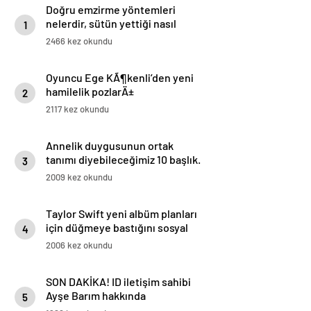
Doğru emzirme yöntemleri
nelerdir, sütün yettiği nasıl
1
anlaşılır?
2466 kez okundu
Oyuncu Ege KÃ¶kenli’den yeni
hamilelik pozlarÄ±
2
2117 kez okundu
Annelik duygusunun ortak
tanımı diyebileceğimiz 10 başlık.
3
2009 kez okundu
Taylor Swift yeni albüm planları
için düğmeye bastığını sosyal
4
medyadan duyurdu!
2006 kez okundu
SON DAKİKA! ID iletişim sahibi
Ayşe Barım hakkında
5
soruşturma: Serenay Sarıkaya