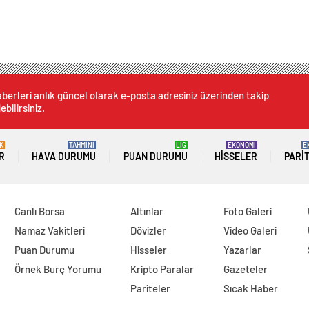
berleri anlık güncel olarak e-posta adresiniz üzerinden takip
ebilirsiniz.
K
TAHMİNİ
LİG
EKONOMİ
E
R
HAVA DURUMU
PUAN DURUMU
HISSELER
PARI
Canlı Borsa
Altınlar
Foto Galeri
Namaz Vakitleri
Dövizler
Video Galeri
Puan Durumu
Hisseler
Yazarlar
Örnek Burç Yorumu
Kripto Paralar
Gazeteler
Pariteler
Sıcak Haber