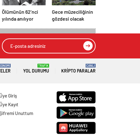
Ölümünün 62’nci
Gece müzeciliğinin
yılında anılıyor
gözdesi olacak
KONOMİ
TRAFİK
CANLI
TELER
YOL DURUMU
KRIPTO PARALAR
Üye Giriş
Üye Kayıt
Şifremi Unuttum