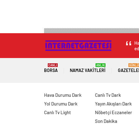
Ha
ed
CANLI
ANLIK
GÜNLÜ
BORSA
NAMAZ VAKITLERI
GAZETELE
Hava Durumu Dark
Canlı Tv Dark
Yol Durumu Dark
Yayın Akışları Dark
Canlı Tv Light
Nöbetçi Eczaneler
Son Dakika