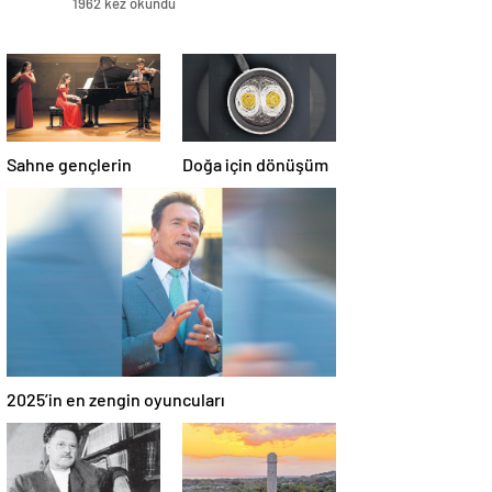
1962 kez okundu
ile birçok ünlünün menajerliğini
üstleniyordu
Sahne gençlerin
Doğa için dönüşüm
2025’in en zengin oyuncuları