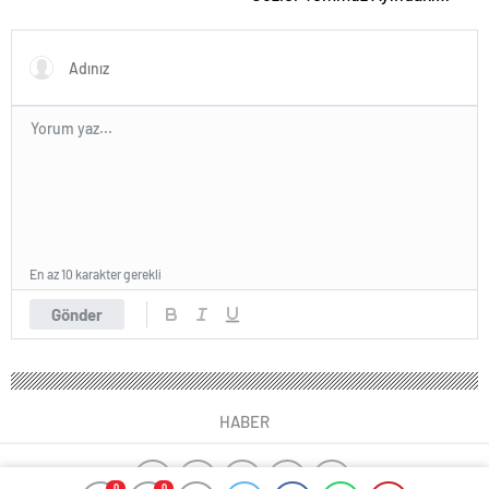
Karar Duruşmasına Çevrildi
En az 10 karakter gerekli
Gönder
HABER
0
0