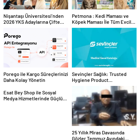
Nişantaşı Üniversitesi’nden
Petmona : Kedi Maması ve
2026 YKS Adaylarına Çifte
Köpek Maması İle Tüm Evcil
Güvence: Sabit Ücret ve
Hayvan Ürünleri
Kesintisiz Burs
Porego ile Kargo Süreçlerinizi
Sevinçler Sağlık: Trusted
Daha Kolay Yönetin
Hygiene Product
Manufacturer in Turkey
Esat Bey Shop ile Sosyal
Medya Hizmetlerinde Güçlü
Panel Deneyimi
25 Yıllık Miras Davasında
Gözler Temmuz Ayındaki