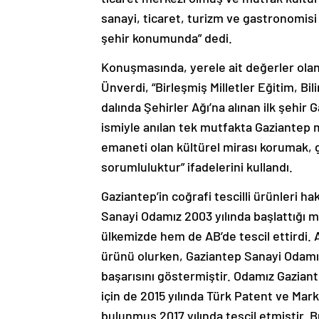
sanayi, ticaret, turizm ve gastronomisi 
şehir konumunda” dedi.
Konuşmasında, yerele ait değerler olan
Ünverdi, “Birleşmiş Milletler Eğitim, 
dalında Şehirler Ağı’na alınan ilk şehir
ismiyle anılan tek mutfakta Gaziantep 
emaneti olan kültürel mirası korumak, g
sorumluluktur” ifadelerini kullandı.
Gaziantep’in coğrafi tescilli ürünleri h
Sanayi Odamız 2003 yılında başlattığı 
ülkemizde hem de AB’de tescil ettirdi. A
ürünü olurken, Gaziantep Sanayi Odamız
başarısını göstermiştir. Odamız Gaziant
için de 2015 yılında Türk Patent ve Ma
bulunmuş 2017 yılında tescil etmiştir