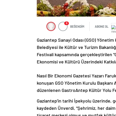
0
BEĞENDİM
ABONE OL
Gaziantep Sanayi Odası (GSO) Yönetim 
Belediyesi ile Kültür ve Turizm Bakanlı
Festivali kapsamında gerçekleştirilen “G
Ekonomisi ve Kültürü Üzerindeki Katkıla
Nasıl Bir Ekonomi Gazetesi Yazarı Far
konuşan GSO Yönetim Kurulu Başkanı Adn
düzenlenen GastroAntep Kültür Yolu Fes
Gaziantep’in tarihi İpekyolu üzerinde
kaydeden Ünverdi, “Şehrimiz, her daim f
ticaret merkezi olmuş ve mutfak kültür