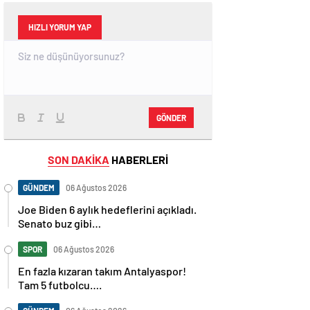
HIZLI YORUM YAP
GÖNDER
SON DAKİKA
HABERLERİ
GÜNDEM
06 Ağustos 2026
Joe Biden 6 aylık hedeflerini açıkladı.
Senato buz gibi…
SPOR
06 Ağustos 2026
En fazla kızaran takım Antalyaspor!
Tam 5 futbolcu….