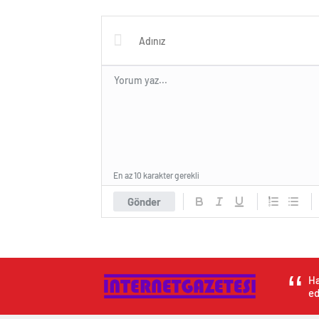
En az 10 karakter gerekli
Gönder
Ha
ed