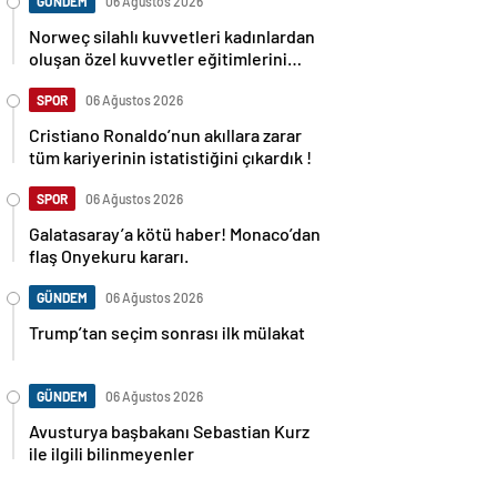
GÜNDEM
06 Ağustos 2026
Norweç silahlı kuvvetleri kadınlardan
oluşan özel kuvvetler eğitimlerini
başlattı.
SPOR
06 Ağustos 2026
Cristiano Ronaldo’nun akıllara zarar
tüm kariyerinin istatistiğini çıkardık !
SPOR
06 Ağustos 2026
Galatasaray’a kötü haber! Monaco’dan
flaş Onyekuru kararı.
GÜNDEM
06 Ağustos 2026
Trump’tan seçim sonrası ilk mülakat
GÜNDEM
06 Ağustos 2026
Avusturya başbakanı Sebastian Kurz
ile ilgili bilinmeyenler