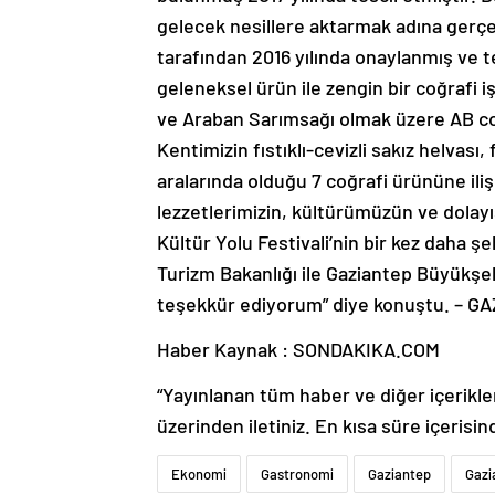
gelecek nesillere aktarmak adına gerçe
tarafından 2016 yılında onaylanmış ve te
geleneksel ürün ile zengin bir coğrafi 
ve Araban Sarımsağı olmak üzere AB coğr
Kentimizin fıstıklı-cevizli sakız helvas
aralarında olduğu 7 coğrafi ürününe il
lezzetlerimizin, kültürümüzün ve dolayı
Kültür Yolu Festivali’nin bir kez daha şe
Turizm Bakanlığı ile Gaziantep Büyükş
teşekkür ediyorum” diye konuştu. – G
Haber Kaynak : SONDAKIKA.COM
“Yayınlanan tüm haber ve diğer içerikler i
üzerinden iletiniz. En kısa süre içerisin
Ekonomi
Gastronomi
Gaziantep
Gazi