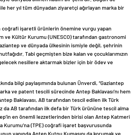
ile her yıl tüm dünyadan ziyaretçi ağırlayan marka bir
 coğrafi işaretli ürünlerin önemine vurgu yapan
Bilim ve Kültür Kurumu (UNESCO) tarafından gastronomi
 Gaziantep ve dünyada ülkesinin ismiyle değil, şehrinin
mutfağıdır. Tabi geçmişten bize kalan ve çocuklarımızın
elecek nesillere aktarmak bizler için bir ödev ve
akkında bilgi paylaşımında bulunan Ünverdi, “Gaziantep
marka ve patent tescili sürecinde Antep Baklavası’nı hem
ntep Baklavası, AB tarafından tescil edilen ilk Türk
 da AB tarafından ilk defa bir Türk ürününe tescil alma
ep’in en önemli lezzetlerinden birisi olan Antep Katmeri
rka Kurumu’na (TPE) coğrafi işaret başvurusunda
. Bunun yanında Antep Kutnu Kumaşını da korumak ve