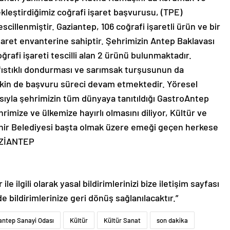
kleştirdiğimiz coğrafi işaret başvurusu, (TPE)
scillenmiştir. Gaziantep, 106 coğrafi işaretli ürün ve bir
işaret envanterine sahiptir. Şehrimizin Antep Baklavası
afi işareti tescilli alan 2 ürünü bulunmaktadır.
ı, fıstıklı dondurması ve sarımsak turşusunun da
işkin de başvuru süreci devam etmektedir. Yöresel
sıyla şehrimizin tüm dünyaya tanıtıldığı GastroAntep
hrimize ve ülkemize hayırlı olmasını diliyor, Kültür ve
ehir Belediyesi başta olmak üzere emeği geçen herkese
AZİANTEP
le ilgili olarak yasal bildirimlerinizi bize iletişim sayfası
de bildirimlerinize geri dönüş sağlanılacaktır.”
antep Sanayi Odası
Kültür
Kültür Sanat
son dakika