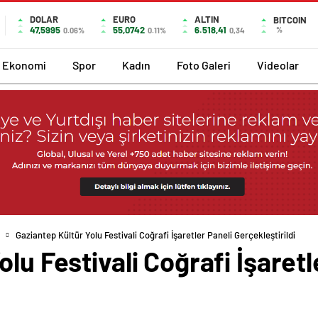
DOLAR
EURO
ALTIN
BITCOIN
47,5995
55,0742
6.518,41
%
0.06%
0.11%
0,34
Ekonomi
Spor
Kadın
Foto Galeri
Videolar
Gaziantep Kültür Yolu Festivali Coğrafi İşaretler Paneli Gerçekleştirildi
lu Festivali Coğrafi İşaretl