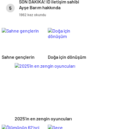
SON DAKİKA! ID iletişim sahibi
Ayşe Barım hakkında
5
soruşturma: Serenay Sarıkaya
1962 kez okundu
ile birçok ünlünün menajerliğini
üstleniyordu
Sahne gençlerin
Doğa için dönüşüm
2025’in en zengin oyuncuları