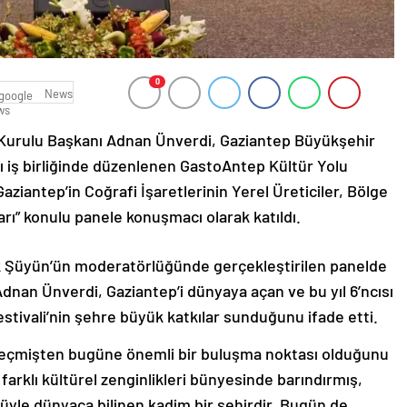
0
News
Kurulu Başkanı Adnan Ünverdi, Gaziantep Büyükşehir
ğı iş birliğinde düzenlenen GastoAntep Kültür Yolu
aziantep’in Coğrafi İşaretlerinin Yerel Üreticiler, Bölge
rı” konulu panele konuşmacı olarak katıldı.
uk Şüyün’ün moderatörlüğünde gerçekleştirilen panelde
an Ünverdi, Gaziantep’i dünyaya açan ve bu yıl 6’ncısı
tivali’nin şehre büyük katkılar sunduğunu ifade etti.
, geçmişten bugüne önemli bir buluşma noktası olduğunu
arklı kültürel zenginlikleri bünyesinde barındırmış,
üyle dünyaca bilinen kadim bir şehirdir. Bugün de