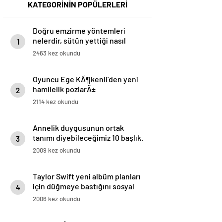
KATEGORİNİN POPÜLERLERİ
Doğru emzirme yöntemleri
nelerdir, sütün yettiği nasıl
1
anlaşılır?
2463 kez okundu
Oyuncu Ege KÃ¶kenli’den yeni
hamilelik pozlarÄ±
2
2114 kez okundu
Annelik duygusunun ortak
tanımı diyebileceğimiz 10 başlık.
3
2009 kez okundu
Taylor Swift yeni albüm planları
için düğmeye bastığını sosyal
4
medyadan duyurdu!
2006 kez okundu