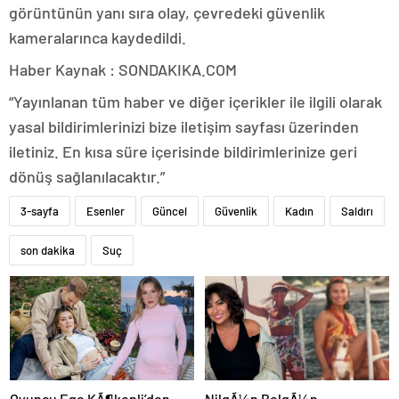
görüntünün yanı sıra olay, çevredeki güvenlik
kameralarınca kaydedildi.
Haber Kaynak : SONDAKIKA.COM
“Yayınlanan tüm haber ve diğer içerikler ile ilgili olarak
yasal bildirimlerinizi bize iletişim sayfası üzerinden
iletiniz. En kısa süre içerisinde bildirimlerinize geri
dönüş sağlanılacaktır.”
3-sayfa
Esenler
Güncel
Güvenlik
Kadın
Saldırı
son dakika
Suç
Oyuncu Ege KÃ¶kenli’den
NilgÃ¼n BelgÃ¼n