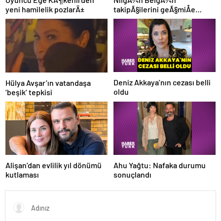
yeni hamilelik pozlarÄ±
takipÃ§ilerini geÃ§miÅe
gÃ¶tÃ¼rdÃ¼: Bu fotoÄraf
Marmaris’te Ã§ekildi
(ÃnlÃ¼lerin Ã§ocukluk ve
genÃ§lik halleri)
Deniz Akkaya’nın cezası belli
Hülya Avşar’ın vatandaşa
oldu
‘beşik’ tepkisi
Ahu Yağtu: Nafaka durumu
Alişan’dan evlilik yıl dönümü
sonuçlandı
kutlaması